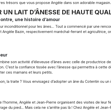
utres trésors que vous propose Angèle dans son adorable magasin.
 UN LAIT D’ÂNESSE DE HAUTE QUAL
contre, une histoire d’amour
amour inconditionnel pour les ânes… Tout a commencé par une rencon
 et Angèle Bazin, respectivement maréchal-ferrant et agricultrice, o
ceur
bine son activité d’éleveuse d’ânes avec celle de productrice de l
 ânon. C’est la confiance tissée avec l’ânesse qui permettra à cette d
ter ces mamans et leurs petits.
non, la traite ? Vous envisagez d’adopter un âne du Cotentin ou u
l’homme, Angèle et Jean-Pierre organisent des visites de leur ferm
parage du pied… Mais cela ne s’arrête pas là ! Chez Angèle et Jean-