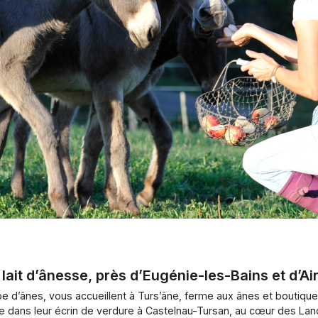
ait d’ânesse, près d’Eugénie-les-Bains et d’Ai
oupe d’ânes, vous accueillent à Turs’âne, ferme aux ânes et boutiq
ite dans leur écrin de verdure à Castelnau-Tursan, au cœur des Lan