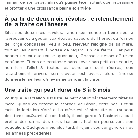
maman de son bébé, afin qu’il puisse téter autant que nécessaire
et profiter d’une croissance pleine et entière.
À partir de deux mois révolus : enclenchement
de la traite de l’ânesse
Sitôt ses deux mois révolus, l’ânon commence à boire seul à
l’abreuvoir et à goûter aux douces saveurs de l’herbe, du foin ou
de l’orge concassée. Peu à peu, l’éleveur l’éloigne de sa mère,
tout en les gardant à portée de regard l’un de l’autre. Car pour
donner un lait qualitatif et quantitatif, l’ânesse a besoin d’être en
confiance. Et pas de confiance sans savoir son petit en sécurité,
non loin d’elle ! Si toutes les conditions sont réunies, que
l’attachement envers son éleveur est avéré, alors l’ânesse
donnera le meilleur d’elle-même pendant la traite.
Une traite qui peut durer de 6 à 8 mois
Pour que la lactation subsiste, le petit doit impérativement téter sa
mère. Quand on entame le sevrage de l’ânon, entre ses 8 et 10
mois, la lactation s’arrête. La mère est réintroduite au troupeau
des femelles.Quant à son bébé, il est gardé à l'asinerie, où il
profite des câlins des êtres humains, tout en poursuivant son
éducation. Quelques mois plus tard, il rejoint ses congénères nés
les années précédentes.