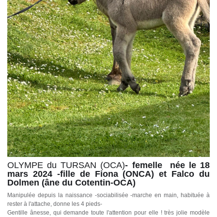
OLYMPE du TURSAN (OCA)
- femelle née le 18
mars 2024 -fille de Fiona (ONCA) et Falco du
Dolmen (âne du Cotentin-OCA)
Manipulée depuis la naissance -sociabilisée -marche en main, habituée à
rester à l'attache, donne les 4 pieds-
Gentille ânesse, qui demande toute l'attention pour elle ! très jolie modèle