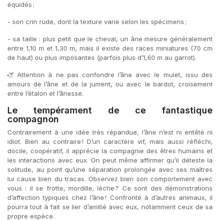
équidés ;
- son crin rude, dont la texture varie selon les spécimens ;
- sa taille : plus petit que le cheval, un âne mesure généralement
entre 1,10 m et 1,30 m, mais il existe des races miniatures (70 cm
de haut) ou plus imposantes (parfois plus d’1,60 m au garrot).
🫏 Attention à ne pas confondre l’âne avec le mulet, issu des
amours de l’âne et de la jument, ou avec le bardot, croisement
entre l’étalon et l’ânesse.
Le tempérament de ce fantastique
compagnon
Contrairement à une idée très répandue, l’âne n’est ni entêté ni
idiot. Bien au contraire ! D’un caractère vif, mais aussi réfléchi,
docile, coopératif, il apprécie la compagnie des êtres humains et
les interactions avec eux. On peut même affirmer qu’il déteste la
solitude, au point qu’une séparation prolongée avec ses maîtres
lui cause bien du tracas. Observez bien son comportement avec
vous : il se frotte, mordille, lèche ? Ce sont des démonstrations
d’affection typiques chez l’âne ! Confronté à d’autres animaux, il
pourra tout à fait se lier d’amitié avec eux, notamment ceux de sa
propre espèce.