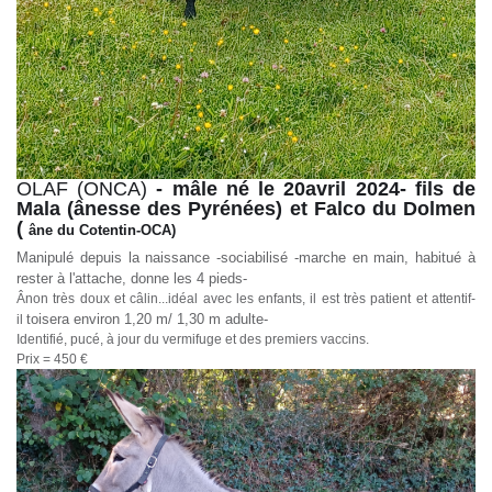
OLAF (ONCA)
- mâle né le 20avril 2024- fils de
Mala (ânesse des Pyrénées) et Falco du Dolmen
(
âne du Cotentin-OCA)
Manipulé depuis la naissance -sociabilisé -marche en main, habitué à
rester à l'attache, donne les 4 pieds-
Ânon très doux et câlin...idéal avec les enfants, il est très patient et attentif-
toisera environ 1,20 m/ 1,30 m adulte-
il
Identifié, pucé, à jour du vermifuge et des premiers vaccins.
Prix = 450 €