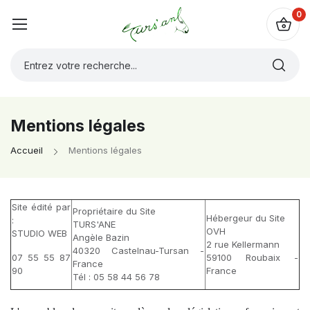
0
Mentions légales
Accueil
Mentions légales
Site édité par
Propriétaire du Site
Hébergeur du Site
:
TURS'ANE
OVH
STUDIO WEB
Angèle Bazin
2 rue Kellermann
40320 Castelnau-Tursan -
07 55 55 87
59100 Roubaix -
France
90
France
Tél : 05 58 44 56 78