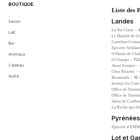
BOUTIQUE
Liste des 
Landes
Savon
- 4
La Vie Claire
Lait
Le Marché de L
Carrefour Conta
Bio
Epicerie Solidai
O Panier de Cha
Animaux
- 112
O Champs
Cadeau
- 
Atout Fermier
- 
Chez Roxette
Autre
- 16 
Biomonde
Institut Un Coin
Office de Touri
Office de Touri
Salon de Coiffur
L
a Ruche qui di
Pyrénées
Epicerie d’EM
Lot et G