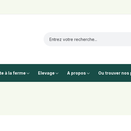
te à la ferme
Elevage
A propos
Ou trouver nos 