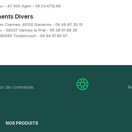
- 47 000 Agen - 05.53.47.12.69
es
ents Divers
es Clarines, 65120 Gavarnie - 06 49 87 35 15
- 56037 Vannes le Prat - 06 08 01 98 30
is
 80560 Toutencourt - 06 64 91 80 97
euros de commande.
N
NOS PRODUITS