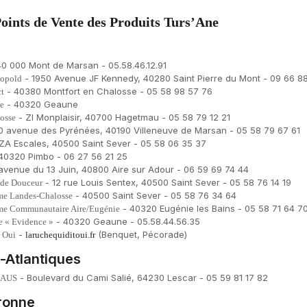
Points de Vente des Produits Turs’Ane
0 000 Mont de Marsan - 05.58.46.12.91
- 1950 Avenue JF Kennedy, 40280 Saint Pierre du Mont - 09 66 88
éopold
- 40380 Montfort en Chalosse - 05 58 98 57 76
ct
- 40320 Geaune
re
- ZI Monplaisir, 40700 Hagetmau - 05 58 79 12 21
losse
0 avenue des Pyrénées, 40190 Villeneuve de Marsan - 05 58 79 67 61
ZA Escales, 40500 Saint Sever - 05 58 06 35 37
40320 Pimbo - 06 27 56 21 25
avenue du 13 Juin, 40800 Aire sur Adour - 06 59 69 74 44
- 12 rue Louis Sentex, 40500 Saint Sever - 05 58 76 14 19
 de Douceur
- 40500 Saint Sever - 05 58 76 34 64
sme Landes-Chalosse
- 40320 Eugénie les Bains - 05 58 71 64 7
sme Communautaire Aire/Eugénie
- 40320 Geaune - 05.58.44.56.35
e « Evidence »
-
(Benquet, Pécorade)
t Oui
laruchequiditoui.fr
-Atlantiques
- Boulevard du Cami Salié, 64230 Lescar - 05 59 81 17 82
MAUS
aronne