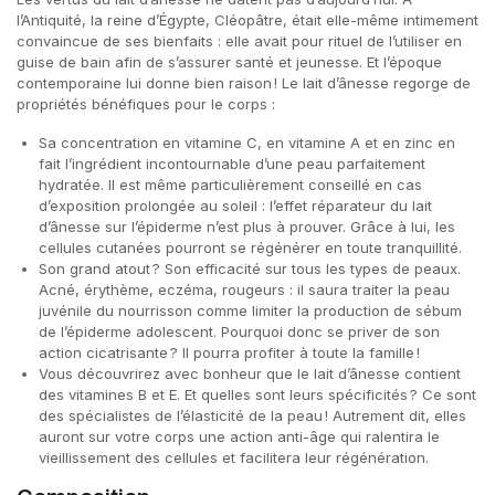
l’Antiquité, la reine d’Égypte, Cléopâtre, était elle-même intimement
convaincue de ses bienfaits : elle avait pour rituel de l’utiliser en
guise de bain afin de s’assurer santé et jeunesse. Et l’époque
contemporaine lui donne bien raison ! Le lait d’ânesse regorge de
propriétés bénéfiques pour le corps :
Sa concentration en vitamine C, en vitamine A et en zinc en
fait l’ingrédient incontournable d’une peau parfaitement
hydratée. Il est même particulièrement conseillé en cas
d’exposition prolongée au soleil : l’effet réparateur du lait
d’ânesse sur l’épiderme n’est plus à prouver. Grâce à lui, les
cellules cutanées pourront se régénérer en toute tranquillité.
Son grand atout ? Son efficacité sur tous les types de peaux.
Acné, érythème, eczéma, rougeurs : il saura traiter la peau
juvénile du nourrisson comme limiter la production de sébum
de l’épiderme adolescent. Pourquoi donc se priver de son
action cicatrisante ? Il pourra profiter à toute la famille !
Vous découvrirez avec bonheur que le lait d’ânesse contient
des vitamines B et E. Et quelles sont leurs spécificités ? Ce sont
des spécialistes de l’élasticité de la peau ! Autrement dit, elles
auront sur votre corps une action anti-âge qui ralentira le
vieillissement des cellules et facilitera leur régénération.