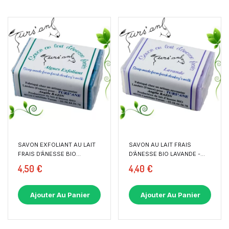
SAVON EXFOLIANT AU LAIT
SAVON AU LAIT FRAIS
FRAIS D’ÂNESSE BIO...
D’ÂNESSE BIO LAVANDE -
100 G
4,50 €
4,40 €
Ajouter Au Panier
Ajouter Au Panier