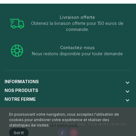
Livraison offerte
Obtenez la livraison offerte pour 150 euros de
commande.
Contactez-nous
Nous restons disponible pour toute demande
INFORMATIONS
keyboard_arrow_down
NOS PRODUITS
keyboard_arrow_down
NOTRE FERME
keyboard_arrow_down
En poursuivant votre navigation, vous acceptez l'utilisation de
cookies pour améliorer votre expérience et réaliser des
Copyright © Site réalisé par
Studio Web
. Tous droits réservés
statistiques de visites.
[En savoir plus]
Got It!