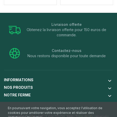
Livraison offerte
Obtenez la livraison offerte pour 150 euros de
commande.
Contactez-nous
Nous restons disponible pour toute demande
INFORMATIONS
keyboard_arrow_down
NOS PRODUITS
keyboard_arrow_down
NOTRE FERME
keyboard_arrow_down
En poursuivant votre navigation, vous acceptez l'utilisation de
cookies pour améliorer votre expérience et réaliser des
Copyright © Site réalisé par
Studio Web
. Tous droits réservés