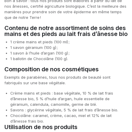
Bon à savoir : tous nos produits sont élaborés à partir du lait de
nos ânesses, certifié agriculture biologique. C’est la meilleure des
manières pour prendre soin de votre épiderme en même temps
que de notre Terre !
Contenu de notre assortiment de soins des
mains et des pieds au lait frais d’ânesse bio
1 crème mains et pieds (100 ml) ;
1 savon géranium (100 g) ;
1 savon à l’huile d’argan (100 g) ;
1 ballotin de Chocolâne (100 g).
Composition de nos cosmétiques
Exempts de parabènes, tous nos produits de beauté sont
fabriqués sur une base végétale.
Crème mains et pieds : base végétale, 10 % de lait frais
d’ânesse bio, 5 % d’huile d’argan, huile essentielle de
géranium, calendula, camomille, germe de blé.
Savons : glycérine végétale, 5 % de lait frais d’ânesse bio.
Chocolâne: caramel, crème, cacao, miel et 12% de lait
d’ânesse frais bio.
Utilisation de nos produits