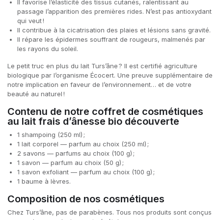
Il favorise l’élasticité des tissus cutanés, ralentissant au
passage l’apparition des premières rides. N’est pas antioxydant
qui veut !
Il contribue à la cicatrisation des plaies et lésions sans gravité.
Il répare les épidermes souffrant de rougeurs, malmenés par
les rayons du soleil.
Le petit truc en plus du lait Turs’âne ? Il est certifié agriculture
biologique par l’organisme Écocert. Une preuve supplémentaire de
notre implication en faveur de l’environnement… et de votre
beauté au naturel !
Contenu de notre coffret de cosmétiques
au lait frais d’ânesse bio découverte
1 shampoing (250 ml) ;
1 lait corporel — parfum au choix (250 ml) ;
2 savons — parfums au choix (100 g) ;
1 savon — parfum au choix (50 g) ;
1 savon exfoliant — parfum au choix (100 g) ;
1 baume à lèvres.
Composition de nos cosmétiques
Chez Turs’âne, pas de parabènes. Tous nos produits sont conçus