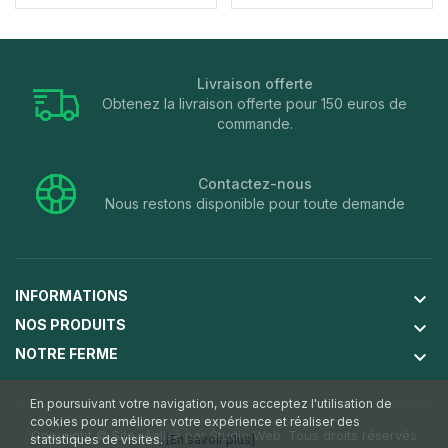
Livraison offerte
Obtenez la livraison offerte pour 150 euros de
commande.
Contactez-nous
Nous restons disponible pour toute demande
INFORMATIONS
keyboard_arrow_down
NOS PRODUITS
keyboard_arrow_down
NOTRE FERME
keyboard_arrow_down
En poursuivant votre navigation, vous acceptez l'utilisation de
cookies pour améliorer votre expérience et réaliser des
Copyright © Site réalisé par
Studio Web
. Tous droits réservés
statistiques de visites.
[En savoir plus]