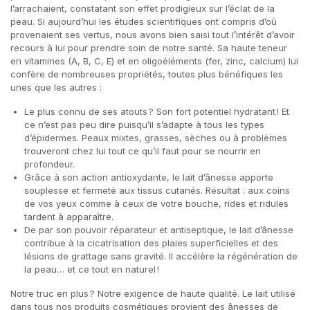
l’arrachaient, constatant son effet prodigieux sur l’éclat de la
peau. Si aujourd’hui les études scientifiques ont compris d’où
provenaient ses vertus, nous avons bien saisi tout l’intérêt d’avoir
recours à lui pour prendre soin de notre santé. Sa haute teneur
en vitamines (A, B, C, E) et en oligoéléments (fer, zinc, calcium) lui
confère de nombreuses propriétés, toutes plus bénéfiques les
unes que les autres :
Le plus connu de ses atouts ? Son fort potentiel hydratant ! Et
ce n’est pas peu dire puisqu’il s’adapte à tous les types
d’épidermes. Peaux mixtes, grasses, sèches ou à problèmes
trouveront chez lui tout ce qu’il faut pour se nourrir en
profondeur.
Grâce à son action antioxydante, le lait d’ânesse apporte
souplesse et fermeté aux tissus cutanés. Résultat : aux coins
de vos yeux comme à ceux de votre bouche, rides et ridules
tardent à apparaître.
De par son pouvoir réparateur et antiseptique, le lait d’ânesse
contribue à la cicatrisation des plaies superficielles et des
lésions de grattage sans gravité. Il accélère la régénération de
la peau… et ce tout en naturel !
Notre truc en plus ? Notre exigence de haute qualité. Le lait utilisé
dans tous nos produits cosmétiques provient des ânesses de